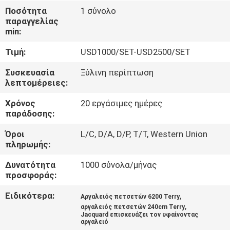
ΣΤΟ
Ποσότητα
1 σύνολο
παραγγελίας
ΕΡΓΟΣΤΆΣΙΟ
min:
Τιμή:
USD1000/SET-USD2500/SET
ΈΛΕΓΧΟΣ
ΠΟΙΌΤΗΤΑΣ
Συσκευασία
Ξύλινη περίπτωση
λεπτομέρειες:
Χρόνος
20 εργάσιμες ημέρες
ΕΠΙΚΟΙΝΩΝΉΣΤΕ
παράδοσης:
ΜΑΖΊ
Όροι
L/C, D/A, D/P, T/T, Western Union
ΜΑΣ
πληρωμής:
Δυνατότητα
1000 σύνολα/μήνας
ΕΙΔΉΣΕΙΣ
προσφοράς:
Ειδικότερα:
,
Αργαλειός πετσετών 6200 Terry
ΖΗΤΉΣΤΕ
,
αργαλειός πετσετών 240cm Terry
Jacquard επισκευάζει τον υφαίνοντας
ΜΙΑ
αργαλειό