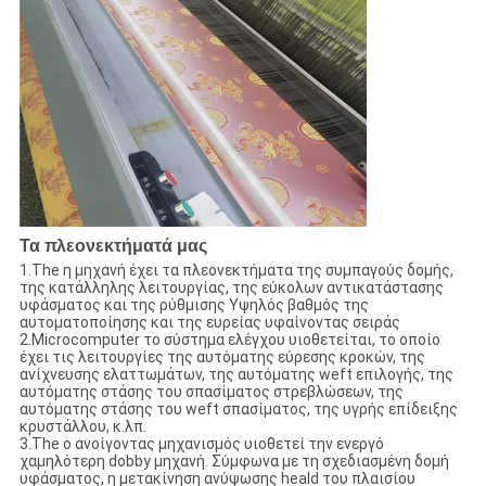
Τα πλεονεκτήματά μας
1.The η μηχανή έχει τα πλεονεκτήματα της συμπαγούς δομής,
της κατάλληλης λειτουργίας, της εύκολων αντικατάστασης
υφάσματος και της ρύθμισης Υψηλός βαθμός της
αυτοματοποίησης και της ευρείας υφαίνοντας σειράς
2.Microcomputer το σύστημα ελέγχου υιοθετείται, το οποίο
έχει τις λειτουργίες της αυτόματης εύρεσης κροκών, της
ανίχνευσης ελαττωμάτων, της αυτόματης weft επιλογής, της
αυτόματης στάσης του σπασίματος στρεβλώσεων, της
αυτόματης στάσης του weft σπασίματος, της υγρής επίδειξης
κρυστάλλου, κ.λπ.
3.The ο ανοίγοντας μηχανισμός υιοθετεί την ενεργό
χαμηλότερη dobby μηχανή. Σύμφωνα με τη σχεδιασμένη δομή
υφάσματος, η μετακίνηση ανύψωσης heald του πλαισίου