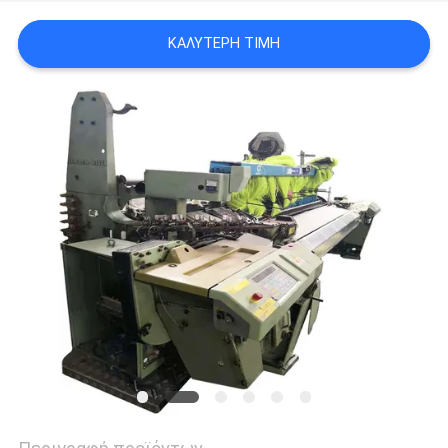
ΠΡΟΣΦΟΡΆ
ΚΑΛΎΤΕΡΗ ΤΙΜΉ
SITEMAP
PRIVACY
POLICY