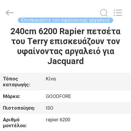
Goodfore
Tex
Machinery
Co.,Ltd.
All
Επισκευάστε τον υφαίνοντας αργαλειό
Rights
Reserved.
240cm 6200 Rapier πετσέτα
ΣΠΊΤΙ
του Terry επισκευάζουν τον
ΠΡΟΪΌΝΤΑ
υφαίνοντας αργαλειό για
Jacquard
ΒΊΝΤΕΟ
Τόπος
Κίνα
καταγωγής:
ΣΧΕΤΙΚΆ
ΜΕ
Μάρκα:
GOODFORE
ΕΜΆΣ
Πιστοποίηση:
ISO
Αριθμό
rapier 6200
ΕΠΙΣΚΈΨΕΙΣ
μοντέλου: