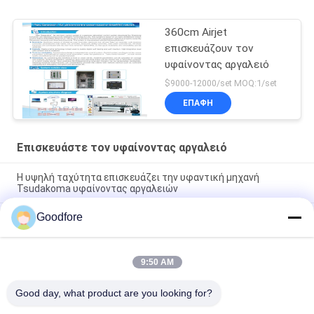
360cm Airjet
επισκευάζουν τον
υφαίνοντας αργαλειό
$9000-12000/set MOQ:1/set
ΕΠΑΦΉ
Επισκευάστε τον υφαίνοντας αργαλειό
Η υψηλή ταχύτητα επισκευάζει την υφαντική μηχανή
Tsudakoma υφαίνοντας αργαλειών
Goodfore
η πετσέτα 240cm Terry επισκευάζει Rapier υφαίνοντας
αργαλειών G6200 για Jacquard
υψηλός - μηχανή 710 περιστροφή/λεπτό ποιοτικού η
9:50 AM
αβούρτσιστη συνεχούς ρεύματος επισκευάζει τον
υφαίνοντας αργαλειό
Good day, what product are you looking for?