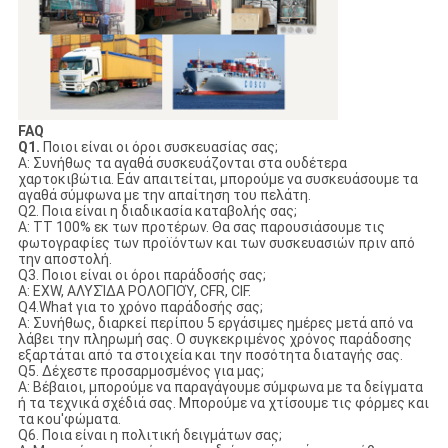
FAQ
Q1.
Ποιοι είναι οι όροι συσκευασίας σας;
Α: Συνήθως τα αγαθά συσκευάζονται στα ουδέτερα
χαρτοκιβώτια. Εάν απαιτείται, μπορούμε να συσκευάσουμε τα
αγαθά σύμφωνα με την απαίτηση του πελάτη.
Q2. Ποια είναι η διαδικασία καταβολής σας;
Α: TT 100% εκ των προτέρων. Θα σας παρουσιάσουμε τις
φωτογραφίες των προϊόντων και των συσκευασιών πριν από
την αποστολή.
Q3. Ποιοι είναι οι όροι παράδοσής σας;
Α: EXW, ΑΛΥΣΊΔΑ ΡΟΛΟΓΙΟΎ, CFR, CIF.
Q4.What για το χρόνο παράδοσής σας;
Α: Συνήθως, διαρκεί περίπου 5 εργάσιμες ημέρες μετά από να
λάβει την πληρωμή σας. Ο συγκεκριμένος χρόνος παράδοσης
εξαρτάται από τα στοιχεία και την ποσότητα διαταγής σας.
Q5. Δέχεστε προσαρμοσμένος για μας;
Α: Βέβαιοι, μπορούμε να παραγάγουμε σύμφωνα με τα δείγματα
ή τα τεχνικά σχέδιά σας. Μπορούμε να χτίσουμε τις φόρμες και
τα κοu'φώματα.
Q6. Ποια είναι η πολιτική δειγμάτων σας;