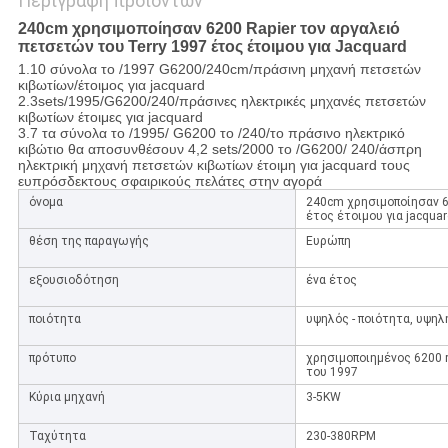
Περιγραφή προϊόντων
240cm χρησιμοποίησαν 6200 Rapier τον αργαλειό
πετσετών του Terry 1997 έτος έτοιμου για Jacquard
1.10 σύνολα το /1997 G6200/240cm/πράσινη μηχανή πετσετών
κιβωτίων/έτοιμος για jacquard
2.3sets/1995/G6200/240/πράσινες ηλεκτρικές μηχανές πετσετών
κιβωτίων έτοιμες για jacquard
3.7 τα σύνολα το /1995/ G6200 το /240/το πράσινο ηλεκτρικό
κιβώτιο θα αποσυνθέσουν 4,2 sets/2000 το /G6200/ 240/άσπρη
ηλεκτρική μηχανή πετσετών κιβωτίων έτοιμη για jacquard τους
ευπρόσδεκτους σφαιρικούς πελάτες στην αγορά
όνομα
240cm χρησιμοποίησαν 6
έτος έτοιμου για jacquar
θέση της παραγωγής
Ευρώπη
εξουσιοδότηση
ένα έτος
ποιότητα
υψηλός - ποιότητα, υψη
πρότυπο
χρησιμοποιημένος 6200 
του 1997
Κύρια μηχανή
3-5KW
Ταχύτητα
230-380RPM