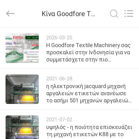
Goodfore
Tex
Machinery
Κίνα Goodfore Tex Machinery Co.,Ltd εταιρικά νέα
Co.,Ltd.
All
Rights
Reserved.
ΣΠΊΤΙ
2026-03-25
Η Goodfore Textile Machinery σας
ΠΡΟΪΌΝΤΑ
προσκαλεί στην Ινδονησία για να
συμμετάσχετε στην πιο
ολοκληρωμένη έκθεση
ΒΊΝΤΕΟ
υφαντουργικών προϊόντων της
2021-06-28
Ινδονησίας
η ηλεκτρονική jacquard μηχανή
ΣΧΕΤΙΚΆ
αργαλειών ετικετών ανανέωσε
το ασήμι 501 μηχανών αργαλειών
ΜΕ
ετικετών με το κινεζικό jacquard
ΕΜΆΣ
κεφάλι
2021-07-02
υψηλός - η ποιότητα επισκευάζει
ΕΠΙΣΚΈΨΕΙΣ
τη μηχανή ετικετών K88 με το