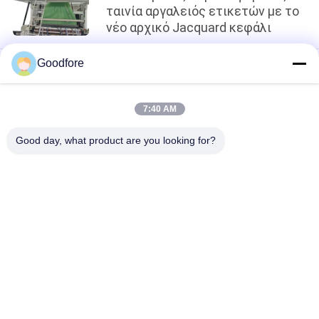
ταινία αργαλειός ετικετών με το
νέο αρχικό Jacquard κεφάλι
Goodfore
loading...
7:40 AM
Λαϊκή κατηγορία
Όλα
Good day, what product are you looking for?
Jacquard 
Ηλεκτρονικός 
Υφαίνοντας 
Jacquard Αργαλειός
Αργαλειοί
Πλήρες Jacquard 
Jacquard Κεφάλι
Λουρί
Jacquard Σκοινί 
Επισκευάστε Τον 
Λουριών
Αργαλειό Ετικετών
Επισκευάστε Τον 
Ηλεκτρονικός 
Υφαίνοντας 
Jacquard Ελεγκτής
Αργαλειό