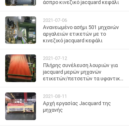
άσπρο κινεζικό jacquard κεφάλι
ΣΤΟ
ΕΡΓΟΣΤΆΣΙΟ
2021-07-06
Ανανεωμένο ασήμι 501 μηχανών
ΈΛΕΓΧΟΣ
αργαλειών ετικετών με το
κινεζικό jacquard κεφάλι
ΠΟΙΌΤΗΤΑΣ
2021-07-12
ΕΠΙΚΟΙΝΩΝΉΣΤΕ
Πλήρης συνέλευση λουριών για
ΜΑΖΊ
jacquard μερών μηχανών
ετικετών/πετσετών τα υφαντικά
ΜΑΣ
υφαίνοντας ανταλλακτικά
μηχανών
2021-08-11
ΕΙΔΉΣΕΙΣ
Αρχή εργασίας Jacquard της
μηχανής
ΖΗΤΉΣΤΕ
ΜΙΑ