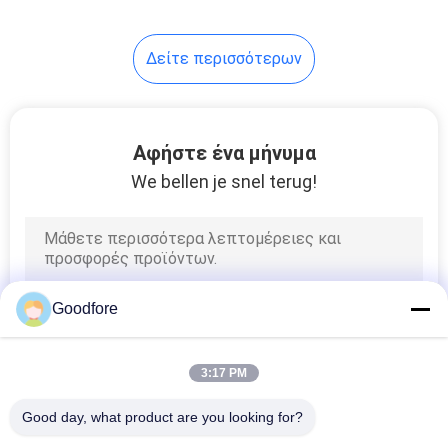
41
Δείτε περισσότερων
Τροποποίηση για τα
υφαντικά
μηχανήματα
Αφήστε ένα μήνυμα
We bellen je snel terug!
25
Αεριωθούμενος
Goodfore
αργαλειός αέρα
3:17 PM
Good day, what product are you looking for?