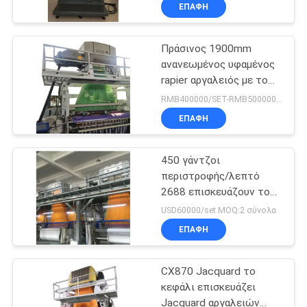
ΣΤΟ
ΕΠΑΦΉ
ΕΡΓΟΣΤΆΣΙΟ
Πράσινος 1900mm
24
ανανεωμένος υφαμένος
ΈΛΕΓΧΟΣ
rapier αργαλειός με το
Jacquard κεφάλι
ΠΟΙΌΤΗΤΑΣ
αρχικό jacquard κεφάλι
RMB400000/SET-RMB500000/SET MOQ:1 σύνολο
ΕΠΑΦΉ
ΕΠΙΚΟΙΝΩΝΉΣΤΕ
450 γάντζοι
ΜΑΖΊ
περιστροφής/λεπτό
ΜΑΣ
2688 επισκευάζουν τον
20
αργαλειό ετικετών
USD60000/set MOQ:2 σύνολα
Πλήρες Jacquard
ΕΙΔΉΣΕΙΣ
ΕΠΑΦΉ
λουρί
CX870 Jacquard το
ΖΗΤΉΣΤΕ
κεφάλι επισκευάζει
ΜΙΑ
Jacquard αργαλειών