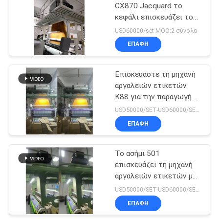
CX870 Jacquard το
κεφάλι επισκευάζει τον
14
αργαλειό ετικετών
USD60000/set MOQ:2 σύνολα
Επισκευάστε τον
ΕΠΑΦΉ
υφαίνοντας
Επισκευάστε τη μηχανή
αργαλειό
αργαλειών ετικετών
K88 για την παραγωγή
εμπορικών σημάτων
USD50000/SET-USD60000/SET MOQ:1 ΣΥΝΟΛΟ
ΕΠΑΦΉ
19
Ηλεκτρονικός
Το ασήμι 501
επισκευάζει τη μηχανή
Jacquard ελεγκτής
αργαλειών ετικετών με
Jacquard το κεφάλι
USD50000/SET-USD60000/SET MOQ:1 ΣΥΝΟΛΟ
ΕΠΑΦΉ