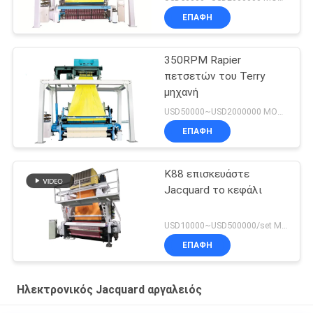
ΕΠΑΦΉ
350RPM Rapier
πετσετών του Terry
μηχανή
USD50000~USD2000000 MOQ:1set
ΕΠΑΦΉ
K88 επισκευάστε
Jacquard το κεφάλι
USD10000~USD500000/set MOQ:1set
ΕΠΑΦΉ
Ηλεκτρονικός Jacquard αργαλειός