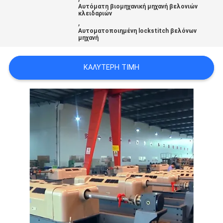
Αυτόματη βιομηχανική μηχανή βελονιών
ΠΡΟΣΦΟΡΆ
κλειδαριών
,
Αυτοματοποιημένη lockstitch βελόνων
μηχανή
SITEMAP
ΚΑΛΎΤΕΡΗ ΤΙΜΉ
PRIVACY
POLICY