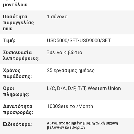
ΣΤΟ
μοντέλου:
ΕΡΓΟΣΤΆΣΙΟ
Ποσότητα
1 σύνολο
παραγγελίας
min:
ΈΛΕΓΧΟΣ
Τιμή:
USD5000/SET-USD9000/SET
ΠΟΙΌΤΗΤΑΣ
Συσκευασία
Ξύλινο κιβώτιο
λεπτομέρειες:
ΕΠΙΚΟΙΝΩΝΉΣΤΕ
Χρόνος
25 εργάσιμες ημέρες
ΜΑΖΊ
παράδοσης:
ΜΑΣ
Όροι
L/C, D/A, D/P, T/T, Western Union
πληρωμής:
ΕΙΔΉΣΕΙΣ
Δυνατότητα
1000Sets το /Month
προσφοράς:
ΖΗΤΉΣΤΕ
Ειδικότερα:
Αυτοματοποιημένη βιομηχανική μηχανή
βελονιών κλειδαριών
ΜΙΑ
,