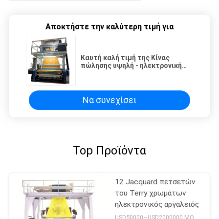
Αποκτήστε την καλύτερη τιμή για
Καυτή καλή τιμή της Κίνας
πώλησης υψηλή - ηλεκτρονική
Jacquard ποιοτικής υψηλής
ταχύτητας μηχανή
Να συνεχίσει
Top Προϊόντα
12 Jacquard πετσετών
του Terry χρωμάτων
ηλεκτρονικός αργαλειός
USD50000~USD2000000 MOQ:1set