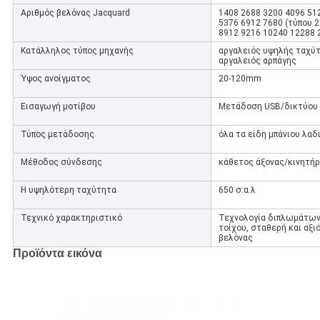
Αριθμός βελόνας Jacquard
1408 2688 3200 4096 512
5376 6912 7680 (τύπου 2
8912 9216 10240 12288 
Κατάλληλος τύπος μηχανής
αργαλειός υψηλής ταχύτη
αργαλειός αρπάγης
Ύψος ανοίγματος
20-120mm
Εισαγωγή μοτίβου
Μετάδοση USB/δικτύου
Τύπος μετάδοσης
όλα τα είδη μπάνιου λαδ
Μέθοδος σύνδεσης
κάθετος άξονας/κινητήρ
Η υψηλότερη ταχύτητα
650 σ.α.λ
Τεχνικό χαρακτηριστικό
Τεχνολογία διπλωμάτων
τοίχου, σταθερή και αξι
βελόνας
Προϊόντα εικόνα