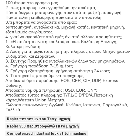
100 άτομα στο γραφείο μας.
2. πώς μπορούμε να εγγυηθούμε την ποιότητα;
Πάντα δείγμα προπαραγωγής πριν από τη μαζική παραγωγή.
Πάντα τελική επιθεώρηση πριν από την αποστολή.
3.τι μπορείτε να αγοράσετε από εμάς;
ραπτομηχανή, ανταλλακτικά, μηχανή κοπής, κεντητική μηχανή,
εξοπλισμός φινιρίσματος
4. γιατί να αγοράζετε από εμάς όχι από άλλους προμηθευτές;
1. «Η ποιότητα είναι η κουλτούρα μας» Καλύτερη Επιλογή,
Καλύτερη Ένδυση!
2. Λύση για τη μεγιστοποίηση της πλήρους σειράς Μηχανημάτων
Ενδυμάτων και Δερμάτων.
3. Συνεχής Προμήθεια ανταλλακτικών όλων των μηχανημάτων.
4. Γρήγορη παράδοση 7-15 ημέρες
5. Γρήγορη εξυπηρέτηση, γρήγορη απάντηση 24 ώρες
5. Τι υπηρεσίες μπορούμε να παρέχουμε;
Αποδεκτοί όροι παράδοσης: FOB, CFR, CIF, DDP, Express
Delivery;
Αποδεκτό νόμισμα πληρωμής: USD, EUR, CNY;
Αποδεκτός τύπος πληρωμής: T/T,L/C,D/PD/A,Πιστωτική
κάρτα,Western Union,Μετρητά.
Γλώσσα επικοινωνίας: Αγγλικά, Κινέζικα, Ισπανικά, Πορτογαλικά,
Γαλλικά
Rapier πετσετών του Terry μηχανή
Rapier 350 περιστροφών/λεπτό μηχανή
Computerized industrial lock stitch machine