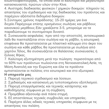
κλωστοϋφαντουργίας, τα οποία είναι οι καλύτεροι και μεγαλύτεροι
κατασκευαστές πρώτων υλών στην Κίνα.
4. Αυστηρές διαδικασίες φυσικών / χημικών δοκιμών: πληρούν τις
απαιτήσεις του σχεδιασμού και της διαδικασίας του προϊόντος και
παρέχουν αξιόπιστα δεδομένα δοκιμών.
5.Σύντομος χρόνος παράδοσης: 15-20 ημέρες για ένα
δοχείο.Παρέχουμε επίσης ορισμένους σωλήνες και ράβδους
κανονικού μεγέθους.Εάν χρειάζεστε 3-5, μπορούμε να τα
παραδώσουμε το συντομότερο δυνατό.
6. Συσκευασία ασφαλείας: πριν από την αποστολή, αντισκωριακό
λάδι θα πασπαλίζεται στον σωλήνα και τη ράβδο, η εσωτερική
επιφάνεια θα προστατεύεται με πλαστικό κάλυμμα στο άκρο του
σωλήνα και κάθε ράβδος θα προστατεύεται με σωλήνα από
χαρτόνι.Τέλος, θα συσκευάζεται σε θαλάσσιες συσκευασίες ή
ξύλινες θήκες.
7. Καλύτερη εξυπηρέτηση μετά την πώληση: περισσότερο από
το 60% των προϊόντων πωλούνται στη Νοτιοανατολική Ασία, τη
Μέση Ανατολή και την Ευρώπη και όλα τα προϊόντα
εμπιστεύονται οι πελάτες στο εσωτερικό και στο εξωτερικό.
Η υπηρεσία μας
1. Παροχή τεχνικού σχεδιασμού και λύσεων.
2. Σχεδιασμός και κατασκευή μη τυποποιημένου εξοπλισμού.
3. Παροχή επαγγελματικής και τεχνικής κατάρτισης και
καθοδήγησης σύμφωνα με τη σύμβαση.
4. Προμήθεια αξεσουάρ ανά πάσα στιγμή.
5. Εξ αποστάσεως τεχνικές συμβουλές και υπηρεσίες.
6. Παρέχετε άλλες ειδικές τεχνικές υπηρεσίες σύμφωνα με τις
απαιτήσεις του πελάτη.