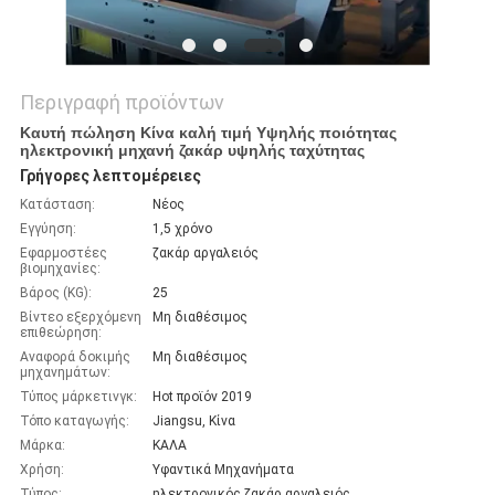
Περιγραφή προϊόντων
Καυτή πώληση Κίνα καλή τιμή Υψηλής ποιότητας
ηλεκτρονική μηχανή ζακάρ υψηλής ταχύτητας
Γρήγορες λεπτομέρειες
Κατάσταση:
Νέος
Εγγύηση:
1,5 χρόνο
Εφαρμοστέες
ζακάρ αργαλειός
βιομηχανίες:
Βάρος (KG):
25
Βίντεο εξερχόμενη
Μη διαθέσιμος
επιθεώρηση:
Αναφορά δοκιμής
Μη διαθέσιμος
μηχανημάτων:
Τύπος μάρκετινγκ:
Hot προϊόν 2019
Τόπο καταγωγής:
Jiangsu, Κίνα
Μάρκα:
ΚΑΛΑ
Χρήση:
Υφαντικά Μηχανήματα
Τύπος:
ηλεκτρονικός ζακάρ αργαλειός