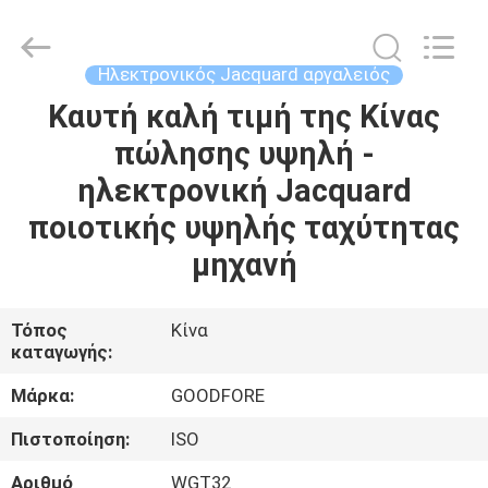
Goodfore
Tex
Machinery
Co.,Ltd.
All
Ηλεκτρονικός Jacquard αργαλειός
Rights
Reserved.
Καυτή καλή τιμή της Κίνας
ΣΠΊΤΙ
πώλησης υψηλή -
ΠΡΟΪΌΝΤΑ
ηλεκτρονική Jacquard
ποιοτικής υψηλής ταχύτητας
ΒΊΝΤΕΟ
μηχανή
ΣΧΕΤΙΚΆ
Τόπος
Κίνα
καταγωγής:
ΜΕ
ΕΜΆΣ
Μάρκα:
GOODFORE
Πιστοποίηση:
ISO
ΕΠΙΣΚΈΨΕΙΣ
Αριθμό
WGT32