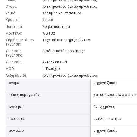
Ονομα:
ηλεκτρονικός ζακάρ αργαλειός
Υλικό:
Χάλυβας και πλαστικό
Χρώμα:
άσπρο
Ποιότητα:
Υψηλή ποιότητα
Μοντέλο:
WGT32
Σέρβις μετά την
Τεχνική υποστήριξη βίντεο
εγγύηση:
Υπηρεσία
Διαδικτυακή υποστήριξη
εγγύησης:
Υπηρεσία:
Ανταλλακτικά
MOQ:
1 Τεμάχιο
Λέξη-κλειδί:
ηλεκτρονικός ζακάρ αργαλειός
όνομα
μηχανή ζακάρ
τόπος παραγωγής
κατασκευασμένο στην Κ
εγγύηση
ένας χρόνος
ποιότητα
υψηλή ποιότητα
μοντέλο
μηχανή ζακάρ