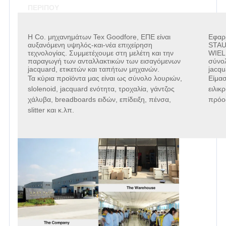
ΠΕΡΙΠΟΥ
Η Co. μηχανημάτων Tex Goodfore, ΕΠΕ είναι
Εφαρ
αυξανόμενη υψηλός-και-νέα επιχείρηση
STAU
τεχνολογίας. Συμμετέχουμε στη μελέτη και την
WIEL
παραγωγή των ανταλλακτικών των εισαγόμενων
σύνολ
jacquard, ετικετών και ταπήτων μηχανών.
jacq
Τα κύρια προϊόντα μας είναι ως σύνολο λουριών,
Είμασ
slolenoid, jacquard ενότητα, τροχαλία, γάντζος
ειλικ
χάλυβα, breadboards ειδών, επίδειξη, πένσα,
πρόο
slitter και κ.λπ.