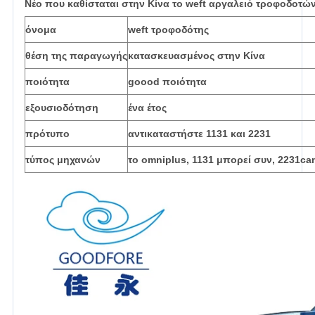
Νέο που καθίσταται στην Κίνα το weft αργαλειό τροφοδοτώ
όνομα
weft τροφοδότης
θέση της παραγωγής
κατασκευασμένος στην Κίνα
ποιότητα
goood ποιότητα
εξουσιοδότηση
ένα έτος
πρότυπο
αντικαταστήστε 1131 και 2231
τύπος μηχανών
το omniplus, 1131 μπορεί συν, 2231ca