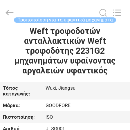
Goodfore
Tex
Machinery
Co.,Ltd.
All
Τροποποίηση για τα υφαντικά μηχανήματα
Rights
Reserved.
Weft τροφοδοτών
ΣΠΊΤΙ
ανταλλακτικών Weft
ΠΡΟΪΌΝΤΑ
τροφοδότης 2231G2
μηχανημάτων υφαίνοντας
ΒΊΝΤΕΟ
αργαλειών υφαντικός
ΣΧΕΤΙΚΆ
Τόπος
Wuxi, Jiangsu
καταγωγής:
ΜΕ
ΕΜΆΣ
Μάρκα:
GOODFORE
Πιστοποίηση:
ISO
ΕΠΙΣΚΈΨΕΙΣ
Αριθμό
JLSG001