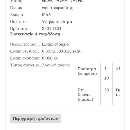
Τύπος:
ΗΛΕΚΤΡΟΜΑΓΝΗΤΗΣ
Όνομα:
weft τροφοδότης
Χρώμα:
Μπλε
Ποιότητα:
Υψηλή ποιότητα
Πρότυπο:
2231 1131
Συσκευασία & παράδοση
Ενιαίο στοιχείο
Πωλώντας μονάδες:
0.69X0.38X0.26 εκατ.
Ενιαίο μέγεθος συσκευασίας:
8,000 κλ
Ενιαίο ακαθάριστο βάρος:
Χρονική ανοχή:
Τύπος συσκευασίας:
Ποσότητα
1
>10
(κομμάτια)
-
10
Est.
30
Για να
Χρόνος
συζητη
(ημέρες)
Περιγραφή προϊόντων