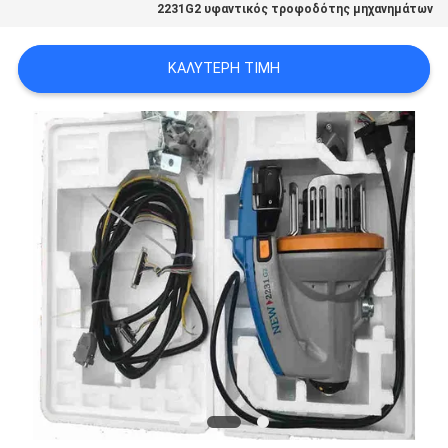
2231G2 υφαντικός τροφοδότης μηχανημάτων
ΠΡΟΣΦΟΡΆ
ΚΑΛΎΤΕΡΗ ΤΙΜΉ
SITEMAP
PRIVACY
POLICY