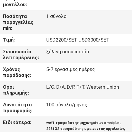
ΣΤΟ
μοντέλου:
ΕΡΓΟΣΤΆΣΙΟ
Ποσότητα
1 σύνολο
παραγγελίας
min:
ΈΛΕΓΧΟΣ
Τιμή:
USD2200/SET-USD3000/SET
ΠΟΙΌΤΗΤΑΣ
Συσκευασία
ξύλινη συσκευασία
λεπτομέρειες:
ΕΠΙΚΟΙΝΩΝΉΣΤΕ
Χρόνος
5-7 εργάσιμες ημέρες
ΜΑΖΊ
παράδοσης:
ΜΑΣ
Όροι
L/C, D/A, D/P, T/T, Western Union
πληρωμής:
ΕΙΔΉΣΕΙΣ
Δυνατότητα
100 σύνολα/μήνας
προσφοράς:
ΖΗΤΉΣΤΕ
Ειδικότερα:
,
weft τροφοδότης μηχανημάτων omniplus
ΜΙΑ
,
2231G2 τροφοδότης υφαίνοντας αργαλειών