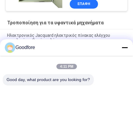
ΕΠΑΦΉ
Τροποποίηση για τα υφαντικά μηχανήματα
Ηλεκτρονικός Jacquard ηλεκτρικός πίνακας ελέγχου
αργαλειών κιβωτίων ελέγχου
Goodfore
Υφαντικός Rapier μερών μηχανημάτων νέος κινεζικός Weft
τροφοδότης συσσωρευτών αργαλειών ταινιών
4:11 PM
Υφαντική ΧΡΉΣΗ ΠΛΑΤΦΟΡΜΏΝ τροποποίησης LDEC PB
μερών μηχανημάτων ΓΙΑ RAPIER JET AIR τον ΑΡΓΑΛΕΙΌ
Good day, what product are you looking for?
Λαϊκή κατηγορία
Όλα
Jacquard 
Ηλεκτρονικός 
Υφαίνοντας 
Jacquard Αργαλειός
Αργαλειοί
Πλήρες Jacquard 
Jacquard Κεφάλι
Λουρί