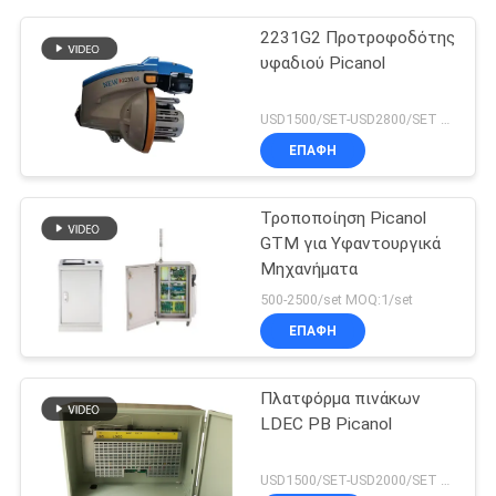
2231G2 Προτροφοδότης
υφαδιού Picanol
USD1500/SET-USD2800/SET MOQ:1/set
ΕΠΑΦΉ
Τροποποίηση Picanol
GTM για Υφαντουργικά
Μηχανήματα
500-2500/set MOQ:1/set
ΕΠΑΦΉ
Πλατφόρμα πινάκων
LDEC PB Picanol
USD1500/SET-USD2000/SET MOQ:1set