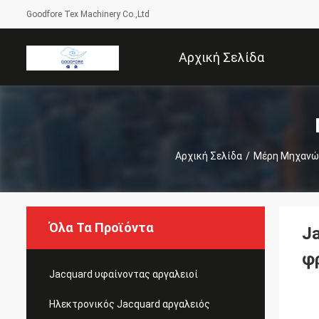
Goodfore Tex Machinery Co.,Ltd
Αρχική Σελίδα
Αρχική Σελίδα
/
Μέρη Μηχανώ
Όλα Τα Προϊόντα
J
φ
Jacquard υφαίνοντας αργαλειοί
Ηλεκτρονικός Jacquard αργαλειός