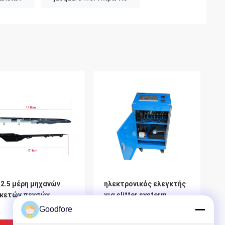
2.5 μέρη μηχανών
ηλεκτρονικός ελεγκτής
ικετών πενσών
για slitter systerm
Goodfore