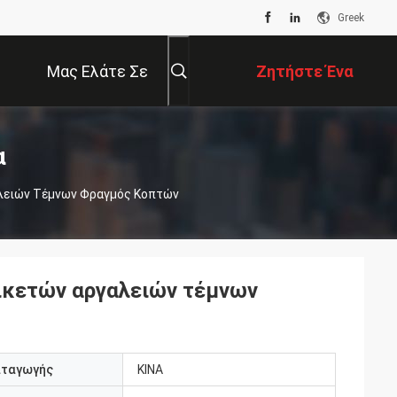
Greek
Μας Ελάτε Σε
Ζητήστε Ένα
Επαφή Με
Απόσπασμα
α
λειών Τέμνων Φραγμός Κοπτών
ικετών αργαλειών τέμνων
αταγωγής
ΚΙΝΑ