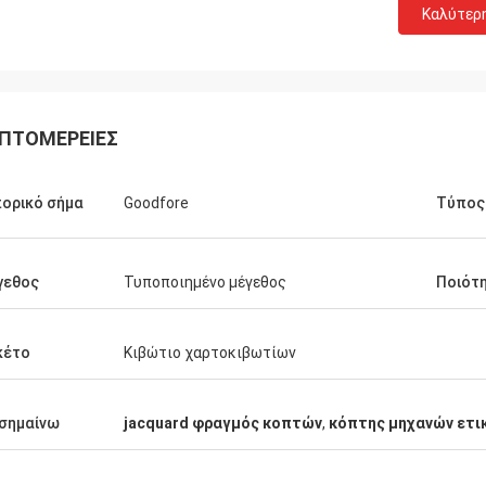
Καλύτερ
ΠΤΟΜΈΡΕΙΕΣ
ορικό σήμα
Goodfore
Τύπος
γεθος
Τυποποιημένο μέγεθος
Ποιότ
κέτο
Κιβώτιο χαρτοκιβωτίων
σημαίνω
jacquard φραγμός κοπτών
,
κόπτης μηχανών ετι