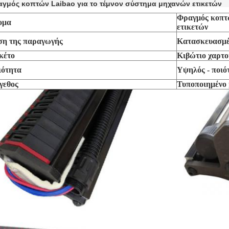
γμός κοπτών Laibao για το τέμνον σύστημα μηχανών ετικετών
Φραγμός κοπτώ
ομα
ετικετών
ση της παραγωγής
Κατασκευασμέ
κέτο
Κιβώτιο χαρτ
ιότητα
Υψηλός - ποιό
γεθος
Τυποποιημένο 