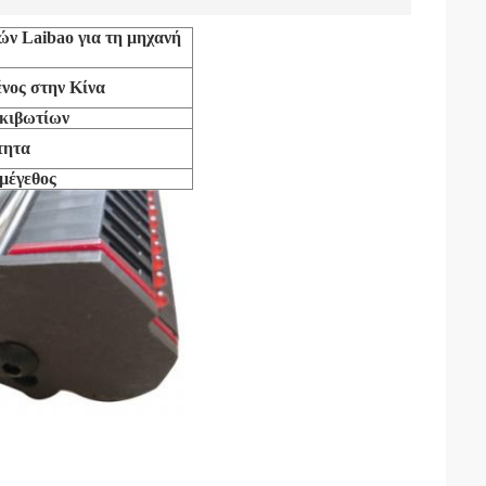
ν Laibao για τη μηχανή
νος στην Κίνα
οκιβωτίων
τητα
μέγεθος