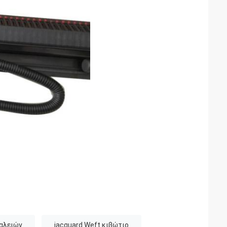
αλειών
jacquard Weft κιβώτιο