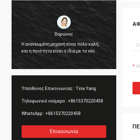
ΑΦ
Βαρώνος
Η ποιό
α
Η ανανεωμένη μηχανή είναι πολύ καλή,
πολύ υ
και η ποιότητα είναι η ίδια με το νέο.
φίλους
Υπεύθυνος Επικοινωνίας :
Tina Yang
Τηλεφωνικό νούμερο :
+8615370220458
WhatsApp :
+8615370220458
ΠΕ
Επικοινωνία