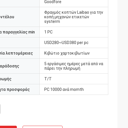
Goodfore
Φραγμός κοπτών Laibao για την
οντέλου
κοπή μηχανών ετικετών
systerm
 παραγγελίας min
1 PC
USD280~USD380 per pc
ία λεπτομέρειες
Κιβώτιο χαρτοκιβωτίων
5 εργάσιμες ημέρες μετά από να
παράδοσης
πάρει την πληρωμή
ρωμής
T/T
ητα προσφοράς
PC 10000 ανά momth