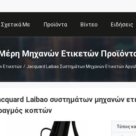
Σχετικά Με
Προϊόντα
Βίντεο
Ειδήσεις
Εμάς
Μέρη Μηχανών Ετικετών Προϊόντ
ν Ετικετών
/
Jacquard Laibao Συστημάτων Μηχανών Ετικετών Αργα
acquard Laibao συστημάτων μηχανών ετ
ραγμός κοπτών
Τόπος κ