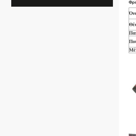
Φρα
Όν
Θέ
Πα
Πο
Μέ