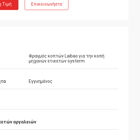
η Τιμή
Επικοινωνήστε
Φραγμός κοπτών Laibao για την κοπή
μηχανών ετικετών systerm
ητα
Εγγυημένος
κετών αργαλειών