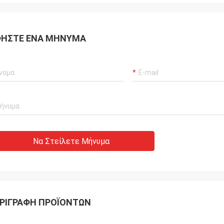
ΉΣΤΕ ΈΝΑ ΜΉΝΥΜΑ
Dennis
Alger
τητα της jacquard μηχανής είναι
Το προϊόν είναι πολύ κα
ψηλή και έχει συστηθεί στους
είναι πολύ υψηλή. Θα τ
.
Να Στείλετε Μήνυμα
ΡΙΓΡΑΦΉ ΠΡΟΪΌΝΤΩΝ