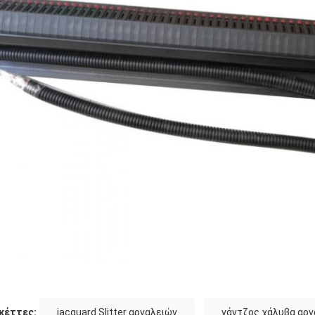
κέττες:
jacquard Slitter αργαλειών
γάντζος χάλυβα αργ