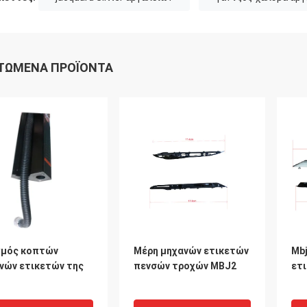
ΤΏΜΕΝΑ ΠΡΟΪΌΝΤΑ
μός κοπτών
Μέρη μηχανών ετικετών
Mbj
νών ετικετών της
πενσών τροχών MBJ2
ετ