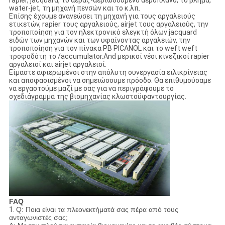
water-jet, τη μηχανή πενσών και το κ.λπ.
Επίσης έχουμε ανανεώσει τη μηχανή για τους αργαλειούς
ετικετών, rapier τους αργαλειούς, airjet τους αργαλειούς, την
τροποποίηση για τον ηλεκτρονικό ελεγκτή όλων jacquard
ειδών των μηχανών και των υφαίνοντας αργαλειών, την
τροποποίηση για τον πίνακα PB PICANOL και το weft weft
τροφοδότη το /accumulator.And μερικοί νέοι κινεζικοί rapier
αργαλειοί και airjet αργαλειοί.
Είμαστε αφιερωμένοι στην απόλυτη συνεργασία ειλικρίνειας
και αποφασισμένοι να σημειώσουμε πρόοδο. Θα επιθυμούσαμε
να εργαστούμε μαζί με σας για να περιγράψουμε το
σχεδιάγραμμα της βιομηχανίας κλωστοϋφαντουργίας.
FAQ
1.
Q: Ποια είναι τα πλεονεκτήματά σας πέρα από τους
ανταγωνιστές σας;