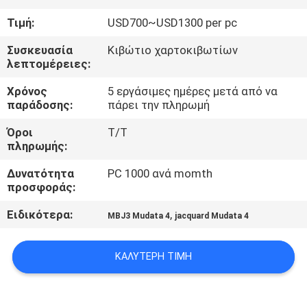
ΣΤΟ
Τιμή:
USD700~USD1300 per pc
ΕΡΓΟΣΤΆΣΙΟ
Συσκευασία
Κιβώτιο χαρτοκιβωτίων
λεπτομέρειες:
ΈΛΕΓΧΟΣ
Χρόνος
5 εργάσιμες ημέρες μετά από να
ΠΟΙΌΤΗΤΑΣ
παράδοσης:
πάρει την πληρωμή
Όροι
T/T
ΕΠΙΚΟΙΝΩΝΉΣΤΕ
πληρωμής:
ΜΑΖΊ
Δυνατότητα
PC 1000 ανά momth
ΜΑΣ
προσφοράς:
Ειδικότερα:
,
MBJ3 Mudata 4
jacquard Mudata 4
ΕΙΔΉΣΕΙΣ
ΚΑΛΎΤΕΡΗ ΤΙΜΉ
ΖΗΤΉΣΤΕ
ΜΙΑ