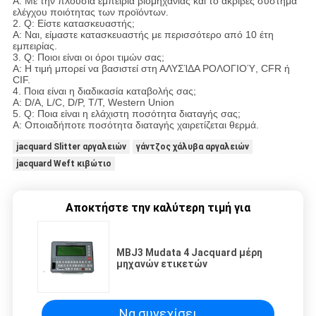
Α: Με την πλούσια εμπειρία βιομηχανίας και το ακριβές σύστημα
ελέγχου ποιότητας των προϊόντων.
2. Q: Είστε κατασκευαστής;
Α: Ναι, είμαστε κατασκευαστής με περισσότερο από 10 έτη
εμπειρίας.
3. Q: Ποιοι είναι οι όροι τιμών σας;
Α: Η τιμή μπορεί να βασιστεί στη ΑΛΥΣΊΔΑ ΡΟΛΟΓΙΟΎ, CFR ή
CIF.
4. Ποια είναι η διαδικασία καταβολής σας;
Α: D/A, L/C, D/P, T/T, Western Union
5. Q: Ποια είναι η ελάχιστη ποσότητα διαταγής σας;
Α: Οποιαδήποτε ποσότητα διαταγής χαιρετίζεται θερμά.
jacquard Slitter αργαλειών
γάντζος χάλυβα αργαλειών
jacquard Weft κιβώτιο
Αποκτήστε την καλύτερη τιμή για
MBJ3 Mudata 4 Jacquard μέρη
μηχανών ετικετών
Να συνεχίσει