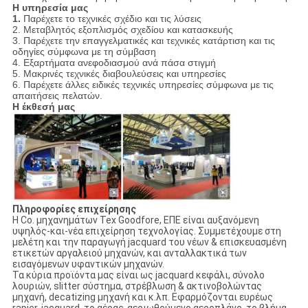
Η υπηρεσία μας
1.
Παρέχετε το τεχνικές σχέδιο και τις λύσεις
2. Μεταβλητός εξοπλισμός σχεδίου και κατασκευής
3. Παρέχετε την επαγγελματικές και τεχνικές κατάρτιση και τις
οδηγίες σύμφωνα με τη σύμβαση
4. Εξαρτήματα ανεφοδιασμού ανά πάσα στιγμή
5. Μακρινές τεχνικές διαβουλεύσεις και υπηρεσίες
6. Παρέχετε άλλες ειδικές τεχνικές υπηρεσίες σύμφωνα με τις
απαιτήσεις πελατών.
Η έκθεσή μας
Πληροφορίες επιχείρησης
Η Co. μηχανημάτων Tex Goodfore, ΕΠΕ είναι αυξανόμενη
υψηλός-και-νέα επιχείρηση τεχνολογίας. Συμμετέχουμε στη
μελέτη και την παραγωγή jacquard του νέων & επισκευασμένη
ετικετών αργαλειού μηχανών, και ανταλλακτικά των
εισαγόμενων υφαντικών μηχανών.
Τα κύρια προϊόντα μας είναι ως jacquard κεφάλι, σύνολο
λουριών, slitter σύστημα, στρέβλωση & ακτινοβολώντας
μηχανή, decatizing μηχανή και κ.λπ. Εφαρμόζονται ευρέως
rapier, jacquard, το αέρας-αεριωθούμενο αεροπλάνο, το βλήμα,