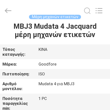
Goodfore
Tex
Machinery
Co.,Ltd.
All
Μέρη μηχανών ετικετών
Rights
Reserved.
MBJ3 Mudata 4 Jacquard
ΣΠΊΤΙ
μέρη μηχανών ετικετών
ΠΡΟΪΌΝΤΑ
Τόπος
ΚΙΝΑ
καταγωγής:
ΒΊΝΤΕΟ
Μάρκα:
Goodfore
ΣΧΕΤΙΚΆ
Πιστοποίηση:
ISO
ΜΕ
Αριθμό
Mudata 4 για MBJ3
ΕΜΆΣ
μοντέλου:
Ποσότητα
1 PC
παραγγελίας
ΕΠΙΣΚΈΨΕΙΣ
min: