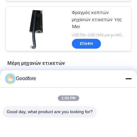
Φραγμός κοπτών
μηχανών ετικετών της
Mei
USD700~USD1300 per pc MOQ:1 PC
ΕΠΑΦΉ
Μέρη μηχανών ετικετών
ηλεκτρονικός ελεγκτής για slitter systerm
Goodfore
Jacquard κυκλωμάτων PCB δίσκων Uni μέρη μηχανών
ετικετών πινάκων για MBJ2
1:50 PM
Ανώτερα μέρη μηχανών ετικετών Jarcquard σκοινιού
Good day, what product are you looking for?
Λαϊκή κατηγορία
Όλα